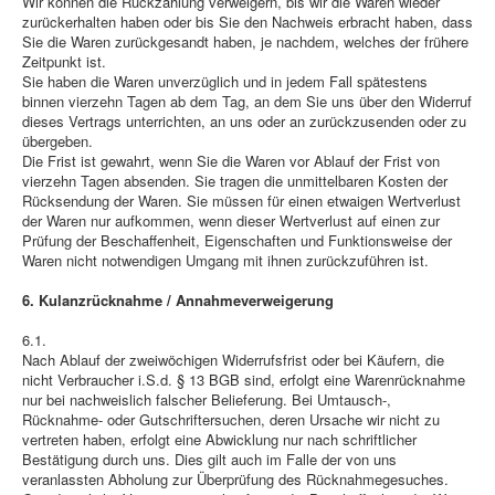
Wir können die Rückzahlung verweigern, bis wir die Waren wieder
zurückerhalten haben oder bis Sie den Nachweis erbracht haben, dass
Sie die Waren zurückgesandt haben, je nachdem, welches der frühere
Zeitpunkt ist.
Sie haben die Waren unverzüglich und in jedem Fall spätestens
binnen vierzehn Tagen ab dem Tag, an dem Sie uns über den Widerruf
dieses Vertrags unterrichten, an uns oder an zurückzusenden oder zu
übergeben.
Die Frist ist gewahrt, wenn Sie die Waren vor Ablauf der Frist von
vierzehn Tagen absenden. Sie tragen die unmittelbaren Kosten der
Rücksendung der Waren. Sie müssen für einen etwaigen Wertverlust
der Waren nur aufkommen, wenn dieser Wertverlust auf einen zur
Prüfung der Beschaffenheit, Eigenschaften und Funktionsweise der
Waren nicht notwendigen Umgang mit ihnen zurückzuführen ist.
6. Kulanzrücknahme / Annahmeverweigerung
6.1.
Nach Ablauf der zweiwöchigen Widerrufsfrist oder bei Käufern, die
nicht Verbraucher i.S.d. § 13 BGB sind, erfolgt eine Warenrücknahme
nur bei nachweislich falscher Belieferung. Bei Umtausch-,
Rücknahme- oder Gutschriftersuchen, deren Ursache wir nicht zu
vertreten haben, erfolgt eine Abwicklung nur nach schriftlicher
Bestätigung durch uns. Dies gilt auch im Falle der von uns
veranlassten Abholung zur Überprüfung des Rücknahmegesuches.