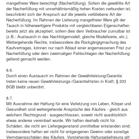
mangelfreier Ware berechtigt (Nacherfüllung). Sofern die gewählte Art
der Nacherfüllung mit unverhältnismäßig hohen Kosten verbunden ist,
beschränkt sich der Anspruch auf die jeweils verbliebene Art der
Nacherfüllung. Im Rahmen der Lieferung mangelfreier Ware gilt der
Tausch in höherwertigere Produkte mit vergleichbaren Eigenschaften
bereits jetzt als akzeptiert, sofern dies dem Verbraucher zumutbar ist
(z.B.: Austausch in das Nachfolgemodell, gleiche Modellserie, etc.).
Weitergehende Rechte, insbesondere die Rückgängigmachung des
Kaufvertrages, können nur nach Ablauf einer angemessenen Frist zur
Nacherfüllung oder dem zweimaligen Fehlschlagen der Nacherfüllung
geltend gemacht werden.
8.6.
Durch einen Austausch im Rahmen der Gewährleistung/Garantie
treten keine neuen Gewährleistungs-/Garantiefristen in Kraft; § 203
BGB bleibt unberührt.
8.7.
Mit Ausnahme der Haftung für eine Verletzung von Leben, Körper und
Gesundheit sind weitergehende Ansprüche des Käufers - gleich aus
welchem Rechtsgrund - ausgeschlossen, soweit nicht ausdrücklich
etwas anderes vereinbart wurde. Wir haften deshalb nicht für
Schäden, die nicht am Liefergegenstand unmittelbar entstanden sind;
insbesondere haften wir nicht für entgangenen Gewinn oder sonstige
Vermögensschäden des Käufers. Vorstehende Haftungsbefreiung gilt