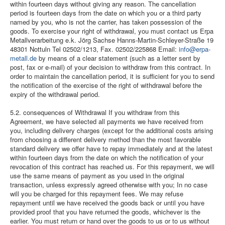
within fourteen days without giving any reason. The cancellation
period is fourteen days from the date on which you or a third party
named by you, who is not the carrier, has taken possession of the
goods. To exercise your right of withdrawal, you must contact us Erpa
Metallverarbeitung e.k. Jörg Sachse Hanns-Martin-Schleyer-Straße 19
48301 Nottuln Tel 02502/1213, Fax. 02502/225868 Email:
info@erpa-
metall.de
by means of a clear statement (such as a letter sent by
post, fax or e-mail) of your decision to withdraw from this contract. In
order to maintain the cancellation period, it is sufficient for you to send
the notification of the exercise of the right of withdrawal before the
expiry of the withdrawal period.
5.2. consequences of Withdrawal If you withdraw from this
Agreement, we have selected all payments we have received from
you, including delivery charges (except for the additional costs arising
from choosing a different delivery method than the most favorable
standard delivery we offer have to repay immediately and at the latest
within fourteen days from the date on which the notification of your
revocation of this contract has reached us. For this repayment, we will
use the same means of payment as you used in the original
transaction, unless expressly agreed otherwise with you; In no case
will you be charged for this repayment fees. We may refuse
repayment until we have received the goods back or until you have
provided proof that you have returned the goods, whichever is the
earlier. You must return or hand over the goods to us or to us without