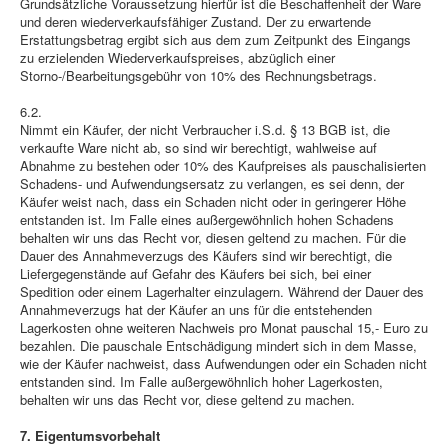
Grundsätzliche Voraussetzung hierfür ist die Beschaffenheit der Ware
und deren wiederverkaufsfähiger Zustand. Der zu erwartende
Erstattungsbetrag ergibt sich aus dem zum Zeitpunkt des Eingangs
zu erzielenden Wiederverkaufspreises, abzüglich einer
Storno-/Bearbeitungsgebühr von 10% des Rechnungsbetrags.
6.2.
Nimmt ein Käufer, der nicht Verbraucher i.S.d. § 13 BGB ist, die
verkaufte Ware nicht ab, so sind wir berechtigt, wahlweise auf
Abnahme zu bestehen oder 10% des Kaufpreises als pauschalisierten
Schadens- und Aufwendungsersatz zu verlangen, es sei denn, der
Käufer weist nach, dass ein Schaden nicht oder in geringerer Höhe
entstanden ist. Im Falle eines außergewöhnlich hohen Schadens
behalten wir uns das Recht vor, diesen geltend zu machen. Für die
Dauer des Annahmeverzugs des Käufers sind wir berechtigt, die
Liefergegenstände auf Gefahr des Käufers bei sich, bei einer
Spedition oder einem Lagerhalter einzulagern. Während der Dauer des
Annahmeverzugs hat der Käufer an uns für die entstehenden
Lagerkosten ohne weiteren Nachweis pro Monat pauschal 15,- Euro zu
bezahlen. Die pauschale Entschädigung mindert sich in dem Masse,
wie der Käufer nachweist, dass Aufwendungen oder ein Schaden nicht
entstanden sind. Im Falle außergewöhnlich hoher Lagerkosten,
behalten wir uns das Recht vor, diese geltend zu machen.
7. Eigentumsvorbehalt