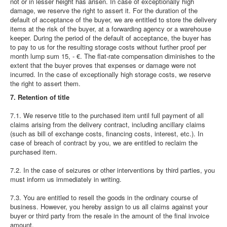
not or in lesser height has arisen. In case of exceptionally high
damage, we reserve the right to assert it. For the duration of the
default of acceptance of the buyer, we are entitled to store the delivery
items at the risk of the buyer, at a forwarding agency or a warehouse
keeper. During the period of the default of acceptance, the buyer has
to pay to us for the resulting storage costs without further proof per
month lump sum 15, - €. The flat-rate compensation diminishes to the
extent that the buyer proves that expenses or damage were not
incurred. In the case of exceptionally high storage costs, we reserve
the right to assert them.
7. Retention of title
7.1. We reserve title to the purchased item until full payment of all
claims arising from the delivery contract, including ancillary claims
(such as bill of exchange costs, financing costs, interest, etc.). In
case of breach of contract by you, we are entitled to reclaim the
purchased item.
7.2. In the case of seizures or other interventions by third parties, you
must inform us immediately in writing.
7.3. You are entitled to resell the goods in the ordinary course of
business. However, you hereby assign to us all claims against your
buyer or third party from the resale in the amount of the final invoice
amount.