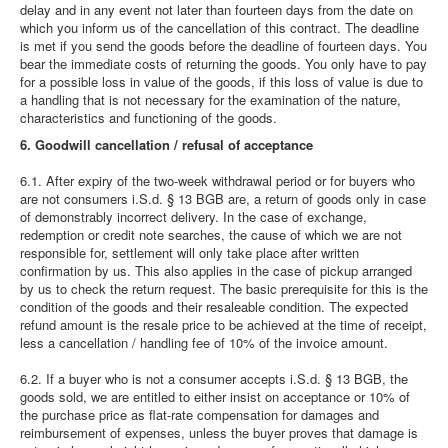
delay and in any event not later than fourteen days from the date on
which you inform us of the cancellation of this contract. The deadline
is met if you send the goods before the deadline of fourteen days. You
bear the immediate costs of returning the goods. You only have to pay
for a possible loss in value of the goods, if this loss of value is due to
a handling that is not necessary for the examination of the nature,
characteristics and functioning of the goods.
6. Goodwill cancellation / refusal of acceptance
6.1. After expiry of the two-week withdrawal period or for buyers who
are not consumers i.S.d. § 13 BGB are, a return of goods only in case
of demonstrably incorrect delivery. In the case of exchange,
redemption or credit note searches, the cause of which we are not
responsible for, settlement will only take place after written
confirmation by us. This also applies in the case of pickup arranged
by us to check the return request. The basic prerequisite for this is the
condition of the goods and their resaleable condition. The expected
refund amount is the resale price to be achieved at the time of receipt,
less a cancellation / handling fee of 10% of the invoice amount.
6.2. If a buyer who is not a consumer accepts i.S.d. § 13 BGB, the
goods sold, we are entitled to either insist on acceptance or 10% of
the purchase price as flat-rate compensation for damages and
reimbursement of expenses, unless the buyer proves that damage is